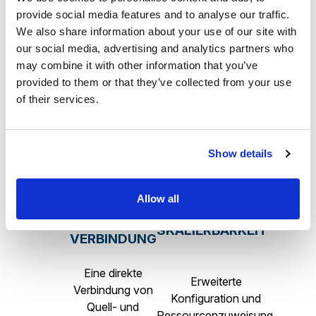
provide social media features and to analyse our traffic.
Sie haben die
We also share information about your use of our site with
Sie haben den
Wahl, ob Sie
Eine minimale
our social media, advertising and analytics partners who
vollen Überblick
alle Daten
Ausfallzeit
may combine it with other information that you’ve
über den
oder nur ein
während der
provided to them or that they’ve collected from your use
Vorgang der
bestimmtes
Migration.
of their services.
Migration.
Set migrieren
wollen.
Show details
Allow all
DIREKTE
SKALIERBARKEIT
VERBINDUNG
Eine direkte
Erweiterte
Verbindung von
Konfiguration und
Quell- und
Ressourcenzuweisung.