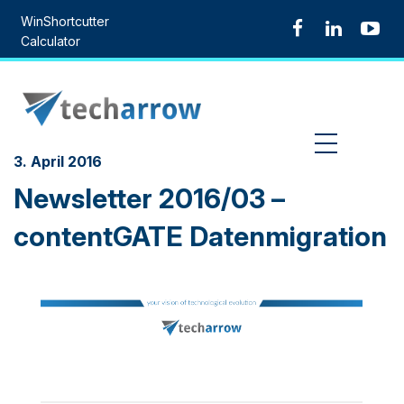
Skip
WinShortcutter
to
Calculator
content
MENU
3. April 2016
Newsletter 2016/03 –
contentGATE Datenmigration