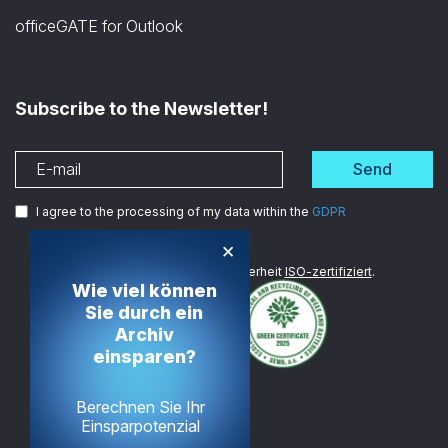
officeGATE for Outlook
Subscribe to the Newsletter!
Send
I agree to the processing of my data within the
GDPR
×
Wir sind im Bereich Datensicherheit
ISO-zertifiziert
.
Wie viel können
Sie durch ein
Archiv
einsparen?
Berechnen Sie Ihr
Einsparpotenzial