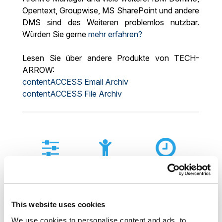
Opentext, Groupwise, MS SharePoint und andere
DMS sind des Weiteren problemlos nutzbar.
Würden Sie gerne
mehr erfahren?
Lesen Sie über andere Produkte von TECH-
ARROW:
contentACCESS Email Archiv
contentACCESS File Archiv
VOLLE
FREIE
MINIMALE
KONTROLLE
WAHL
AUSFALLZEITE
This website uses cookies
We use cookies to personalise content and ads, to