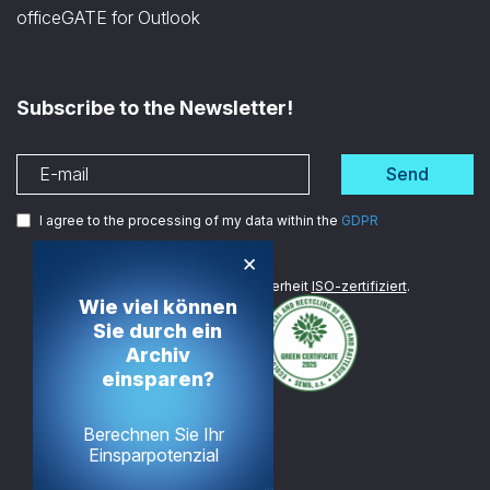
officeGATE for Outlook
Subscribe to the Newsletter!
Send
I agree to the processing of my data within the
GDPR
×
Wir sind im Bereich Datensicherheit
ISO-zertifiziert
.
Wie viel können
Sie durch ein
Archiv
einsparen?
Berechnen Sie Ihr
Einsparpotenzial