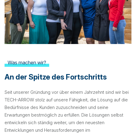
Was machen wir?
An der Spitze des Fortschritts
Seit
unserer
Gründung
vor
über
einem
Jahrzehnt
sind
wir
bei
TECH-ARROW
stolz
auf
unsere
Fähigkeit
, die
Lösung
auf die
Bedürfnisse
des Kunden
zuzuschneiden
und seine
Erwartungen
bestmöglich
zu
erfüllen
. Die
Lösungen
selbst
entwickeln
sich
ständig
weiter
, um den
neuesten
Entwicklungen
und
Herausforderungen
im