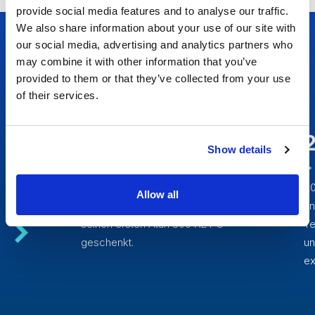
provide social media features and to analyse our traffic.
We also share information about your use of our site with
our social media, advertising and analytics partners who
may combine it with other information that you’ve
provided to them or that they’ve collected from your use
The story so far
of their services.
Wo alles begann
Show details
Im Alter von 10 Jahren bekommt
20
Allow all
Jozef Vegh von seinem Großvater
En
seinen ersten Atari 800 XE PC
Te
geschenkt.
un
ex