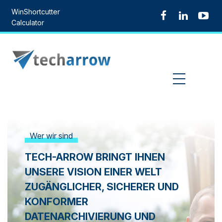
Skip
WinShortcutter
to
Calculator
content
MENU
Wer wir sind
TECH-ARROW BRINGT IHNEN
UNSERE VISION EINER WELT
ZUGÄNGLICHER, SICHERER UND
KONFORMER
DATENARCHIVIERUNG UND