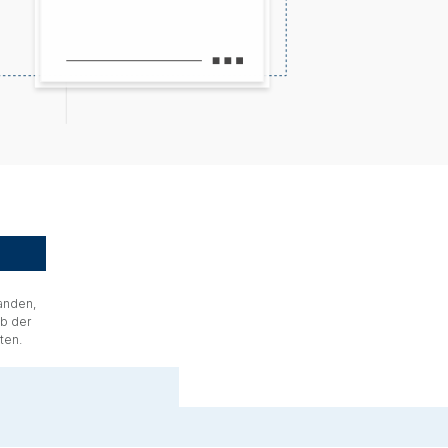
tanden,
lb der
ten.