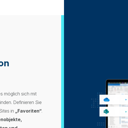
von
 möglich sich mit
nden. Definieren Sie
Sites in
„Favoriten“
.
enobjekte,
ten und