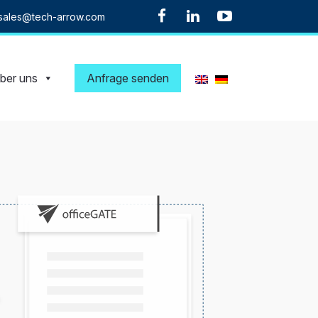
sales@tech-arrow.com
ber uns
Anfrage senden