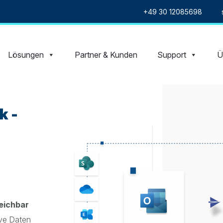
+49 30 12085698
Lösungen
Partner & Kunden
Support
Ü
k -
eichbar
ive Daten