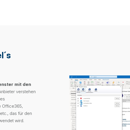
l´s
enster
mit den
 Anbieter verstehen
nes
e Office365,
tc., das für den
endet wird.