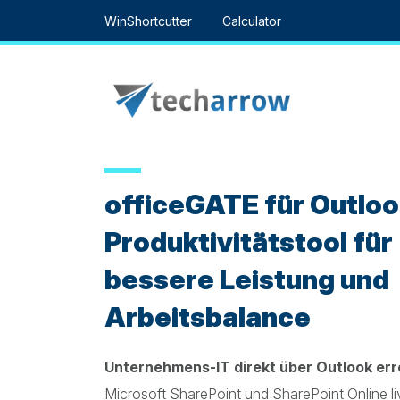
Skip
WinShortcutter
Calculator
to
content
officeGATE für Outloo
Produktivitätstool für
bessere Leistung und
Arbeitsbalance
Unternehmens-IT direkt über Outlook err
Microsoft SharePoint und SharePoint Online l