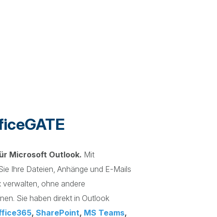
fficeGATE
für Microsoft Outlook.
Mit
ie Ihre Dateien, Anhänge und E-Mails
ox verwalten, ohne andere
en. Sie haben direkt in Outlook
ffice365
,
SharePoint
,
MS Teams
,