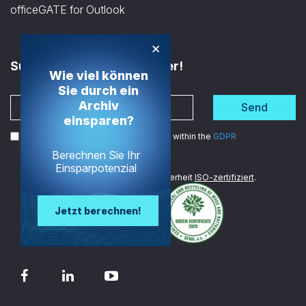
officeGATE for Outlook
×
Subscribe to the Newsletter!
Wie viel können
Sie durch ein
Archiv
Send
einsparen?
I agree to the processing of my data within the
GDPR
Berechnen Sie Ihr
Einsparpotenzial
Wir sind im Bereich Datensicherheit
ISO-zertifiziert
.
Jetzt berechnen!