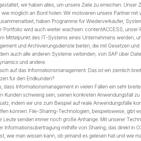
estaltet, wir haben alles, um unsere Ziele zu erreichen. Unser Zie
r wie möglich an Bord holen. Wir motivieren unsere Partner mit
Zusammenarbeit, haben Programme für Wiederverkäufer, Syste
r Portfolio wird auch weiter wachsen. contentACCESS, unser F
m Mittelpunkt des IT-Systems eines Unternehmens werden, un
ement und Archivierungsdienste bieten, die mit Gesetzen und i
dern auch alle anderen Systeme verbinden, von SAP über Date
ynamics und andere.
 sich auf das Informationsmanagement. Das ist ein ziemlich bre
utzen für den Endkunden?
u, dass Informationsmanagement in vielen Fällen ein sehr breit
en Kunden schwierig sein, seinen konkreten Anwendungsfall z
atz, indem wir uns zum Beispiel auf reale Anwendungsfälle konz
elfen können. File-Sharing-Technologien, beispielsweise, gibt e
ie Leute senden immer noch große Anhänge. Mit unserer Techn
r Informationsübertragung mithilfe von Sharing, das direkt in O36
ist, wie man wissen kann, ob jemand es gelesen hat und wie man