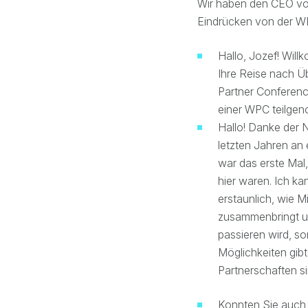
Wir haben den CEO v
Eindrücken von der WP
Hallo, Jozef! Will
Ihre Reise nach Üb
Partner Conferenc
einer WPC teilge
Hallo! Danke der
letzten Jahren an
war das erste Ma
hier waren. Ich kan
erstaunlich, wie M
zusammenbringt un
passieren wird, s
Möglichkeiten gibt
Partnerschaften si
Konnten Sie auch 