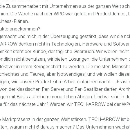
n die Zusammenarbeit mit Unternehmen aus der ganzen Welt sc
ien. Die Woche nach der WPC war gefüllt mit Produktdemos, 
siness-Plänen.
odukte angekommen?
gemacht und mich in der Überzeugung gestärkt, dass wir die ri
-ARROW denken nicht in Technologien, Hardware und Software
mkeit steht der Kunde, der tägliche Gebrauch. Wir wollen nich
tendlich nicht benutzen, wir bieten Lösungen, die Unternehmen 
ffektiver in ihrem Kerngeschäft zu werden. Die meisten Mensch
hlechtes und Teures, aber Notwendiges“ und wir wollen diese
igen, wie unsere Produkte ihre Arbeit einfacher macht … Es ist
on der klassischen Per-Server und Per-Seat lizensierten Archiv
gen mit Basis auf einem monatlichen Abo an. Und wir sind in d
äne für das nächste Jahr? Werden wir TECH-ARROW bei der WP
 Marktpräsenz in der ganzen Welt stärken. TECH-ARROW ist be
eten, warum nicht 6 daraus machen? Das Unternehmen wächst,