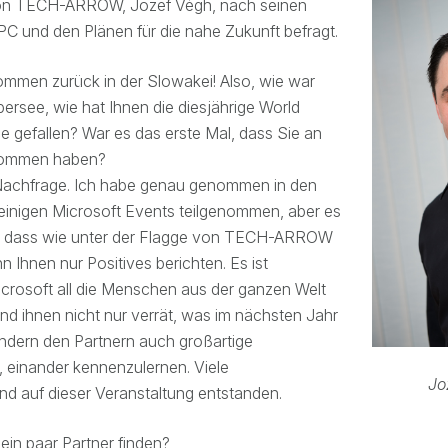
on TECH-ARROW, Jozef Végh, nach seinen
C und den Plänen für die nahe Zukunft befragt.
kommen zurück in der Slowakei! Also, wie war
ersee, wie hat Ihnen die diesjährige World
e gefallen? War es das erste Mal, dass Sie an
nommen haben?
 Nachfrage. Ich habe genau genommen in den
 einigen Microsoft Events teilgenommen, aber es
l, dass wie unter der Flagge von TECH-ARROW
n Ihnen nur Positives berichten. Es ist
icrosoft all die Menschen aus der ganzen Welt
d ihnen nicht nur verrät, was im nächsten Jahr
ondern den Partnern auch großartige
, einander kennenzulernen. Viele
Jo
nd auf dieser Veranstaltung entstanden.
ein paar Partner finden?