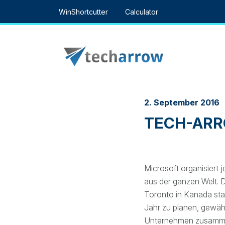
Skip
WinShortcutter
Calculator
to
content
2. September 2016
TECH-ARRO
Microsoft organisiert 
aus der ganzen Welt. 
Toronto in Kanada statt
Jahr zu planen, gewähr
Unternehmen zusammen