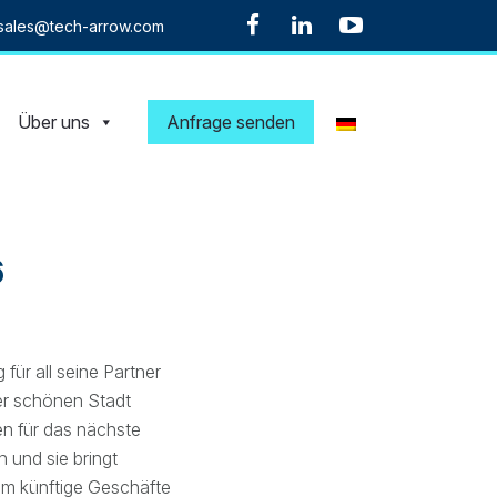
sales@tech-arrow.com
Über uns
Anfrage senden
6
für all seine Partner
er schönen Stadt
ien für das nächste
 und sie bringt
m künftige Geschäfte