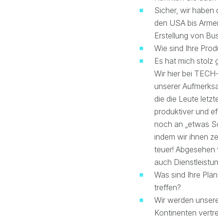
Sicher, wir habe
den USA bis Armen
Erstellung von Bu
Wie sind Ihre Pr
Es hat mich stolz 
Wir hier bei TECH
unserer Aufmerksa
die die Leute letz
produktiver und e
noch an „etwas Sc
indem wir ihnen ze
teuer! Abgesehen v
auch Dienstleistun
Was sind Ihre Pl
treffen?
Wir werden unsere
Kontinenten vertr