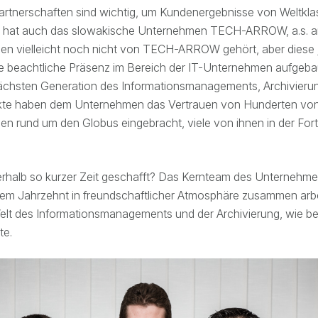
artnerschaften sind wichtig, um Kundenergebnisse von Weltklas
r hat auch das slowakische Unternehmen TECH-ARROW, a.s. a
en vielleicht noch nicht von TECH-ARROW gehört, aber diese j
ne beachtliche Präsenz im Bereich der IT-Unternehmen aufgeba
nächsten Generation des Informationsmanagements, Archivierun
kte haben dem Unternehmen das Vertrauen von Hunderten vo
n rund um den Globus eingebracht, viele von ihnen in der For
erhalb so kurzer Zeit geschafft? Das Kernteam des Unternehme
einem Jahrzehnt in freundschaftlicher Atmosphäre zusammen arbe
 Welt des Informationsmanagements und der Archivierung, wie be
te.