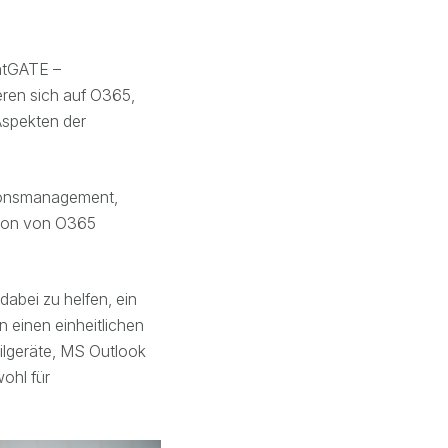
ntGATE –
eren sich auf O365,
Aspekten der
ationsmanagement,
tion von O365
dabei zu helfen, ein
 einen einheitlichen
ilgeräte, MS Outlook
ohl für