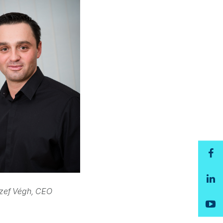
zef Végh, CEO