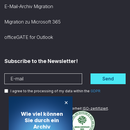
E-Mail-Archiv Migration
Migration zu Microsoft 365
officeGATE for Outlook
Subscribe to the Newsletter!
Send
I agree to the processing of my data within the
GDPR
×
Wir sind im Bereich Datensicherheit
ISO-zertifiziert
.
Wie viel können
Sie durch ein
Archiv