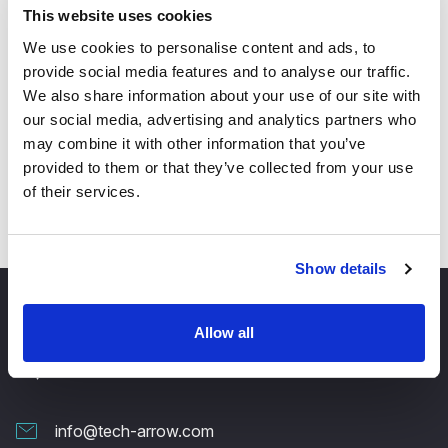
This website uses cookies
erhalten – nutzen Sie
contentACCESS
, um alles zu
We use cookies to personalise content and ads, to
verwalten!
provide social media features and to analyse our traffic.
We also share information about your use of our site with
our social media, advertising and analytics partners who
kontaktieren Sie uns für eine
may combine it with other information that you’ve
Demoversion!
provided to them or that they’ve collected from your use
of their services.
Show details
Allow all
info@tech-arrow.com