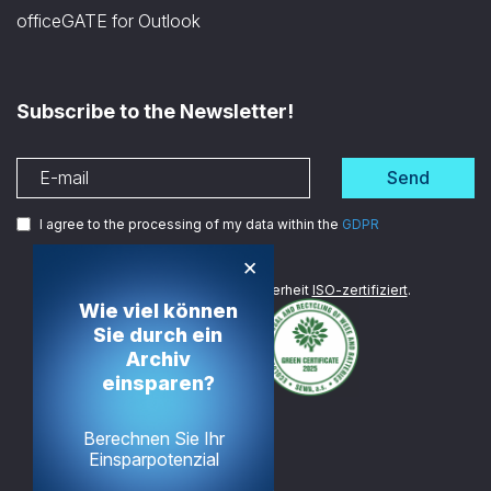
officeGATE for Outlook
Subscribe to the Newsletter!
Send
I agree to the processing of my data within the
GDPR
×
Wir sind im Bereich Datensicherheit
ISO-zertifiziert
.
Wie viel können
Sie durch ein
Archiv
einsparen?
Berechnen Sie Ihr
Einsparpotenzial