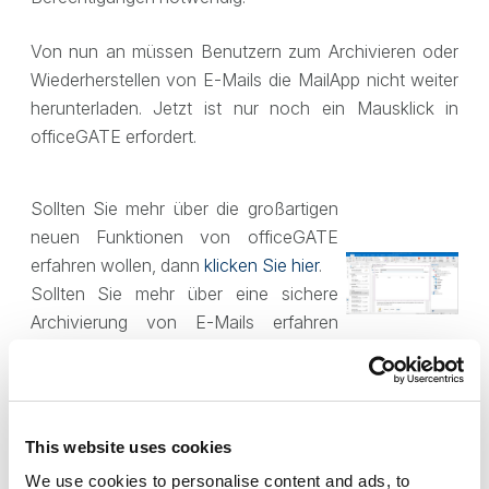
Von nun an müssen Benutzern zum Archivieren oder
Wiederherstellen von E-Mails die MailApp nicht weiter
herunterladen. Jetzt ist nur noch ein Mausklick in
officeGATE erfordert.
Sollten Sie mehr über die großartigen
neuen Funktionen von officeGATE
erfahren wollen, dann
klicken Sie hier
.
Sollten Sie mehr über eine sichere
Archivierung von E-Mails erfahren
wollen, dann
klicken Sie hier
.
Sicheres und effizientes Arbeiten mit E-Mails.
This website uses cookies
Verwenden Sie officeGATE und bringen Sie Ihren
We use cookies to personalise content and ads, to