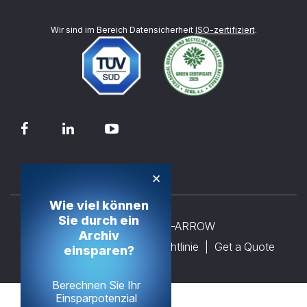
Wir sind im Bereich Datensicherheit
ISO-zertifiziert
.
×
Wie viel können
Sie durch ein
© 2026 - TECH-ARROW
Archiv
Kontakt
Datenschutz-Richtlinie
Get a Quote
einsparen?
Berechnen Sie Ihr
Einsparpotenzial