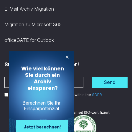
E-Mail-Archiv Migration
Migration zu Microsoft 365
officeGATE for Outlook
×
Subscribe to the Newsletter!
Wie viel können
Sie durch ein
Archiv
Send
einsparen?
I agree to the processing of my data within the
GDPR
Berechnen Sie Ihr
Einsparpotenzial
Wir sind im Bereich Datensicherheit
ISO-zertifiziert
.
Jetzt berechnen!