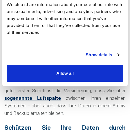
oder sich als eine Person ausgeben, zu der das Opfer
We also share information about your use of our site with
bereits Vertrauen aufgebaut hat. Der beste Weg, dies zu
our social media, advertising and analytics partners who
verhindern, ist die Einrichtung von Arbeitsanweisungen,
may combine it with other information that you’ve
die deutlich machen, wann eine scheinbar
provided to them or that they’ve collected from your use
vertrauenswürdige Anfrage aus dem Muster fällt und eine
of their services.
genauere Prüfung erfordert.
´Manchmal reicht dies jedoch nicht aus, und ein Angriff
Show details
wird durchkommen. In diesem Fall ist es unerlässlich, dass
Ihr Unternehmen über eine Reihe von guten Backup-
Allow all
Plänen verfügt, die verhindern, dass der Angriff mehrere
Schichten geschützter Systeme durchdringt und trifft. Ein
guter erster Schritt ist die Versicherung, dass Sie über
sogenannte Luftspalte
zwischen Ihren einzelnen
Systemen – aber auch, dass Ihre Daten in einem Archiv
und Backup erhalten bleiben.
Schützen Sie Ihre Daten durch