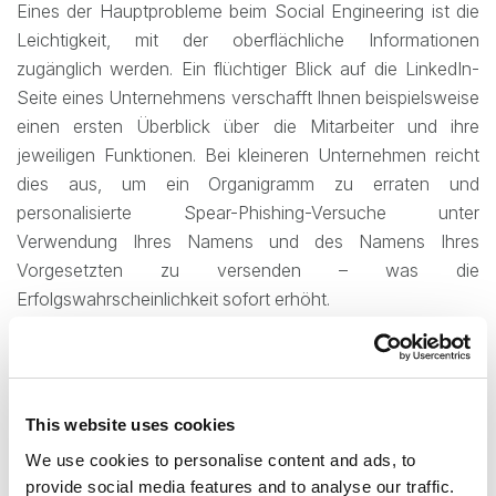
Eines der Hauptprobleme beim Social Engineering ist die
Leichtigkeit, mit der oberflächliche Informationen
zugänglich werden. Ein flüchtiger Blick auf die LinkedIn-
Seite eines Unternehmens verschafft Ihnen beispielsweise
einen ersten Überblick über die Mitarbeiter und ihre
jeweiligen Funktionen. Bei kleineren Unternehmen reicht
dies aus, um ein Organigramm zu erraten und
personalisierte Spear-Phishing-Versuche unter
Verwendung Ihres Namens und des Namens Ihres
Vorgesetzten zu versenden – was die
Erfolgswahrscheinlichkeit sofort erhöht.
Abhilfe schaffen hier wiederholte Schulungen der
Mitarbeiter und die Festlegung klarer Regeln für die
Ausführung bestimmter Aufgaben. Der Erfolg von Social-
This website uses cookies
Engineering-Angriffen hängt ganz davon ab, dass der
We use cookies to personalise content and ads, to
Angreifer und das Opfer Vertrauen zueinander aufbauen
provide social media features and to analyse our traffic.