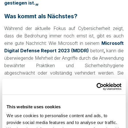
„
gestiegen ist.
Was kommt als Nächstes?
Während der aktuelle Fokus auf Cybersicherheit zeigt,
dass die Bedrohung immer noch ernst ist, gibt es auch
eine gute Nachricht: Wie Microsoft in seinem
Microsoft
Digital Defense Report 2023 (MDDR)
betont
,
kann die
überwiegende Mehrheit der Angriffe durch die Anwendung
bewährter Praktiken und Sicherheitshygiene
abgeschwächt oder vollständig verhindert werden. Sie
empfehlen insbesondere Folgendes
Aktivieren der Multifaktor-Authentifizierung
Anwendung der
Zero-Trust-Prinzipien
This website uses cookies
Software
auf dem neuesten Stand
zu
We use cookies to personalise content and ads, to
halten
provide social media features and to analyse our traffic.
Schutz der internen Daten