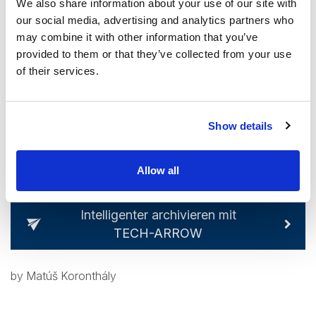
We also share information about your use of our site with
our social media, advertising and analytics partners who
Eine Vielzahl von Unternehmen setzt sich weiterhin einem
may combine it with other information that you’ve
Risiko aus, indem sie diese Best Practices nicht befolgen.
provided to them or that they’ve collected from your use
Dazu gehört, dass sie aus falscher Sparsamkeit heraus
of their services.
veraltete Software einsetzen oder interne Daten nicht
ausreichend durch Archive und ordnungsgemäß
implementierte Backups schützen. Solange es diese
Show details
weichen Ziele gibt, werden die Zahlen der
Internetkriminalität weiter steigen oder auf dem derzeitigen
Allow all
Niveau bleiben.
Intelligenter archivieren mit
TECH-ARROW
by Matúš Koronthály