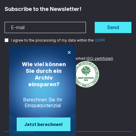
Subscribe to the Newsletter!
Send
I agree to the processing of my data within the
GDPR
×
Wir sind im Bereich Datensicherheit
ISO-zertifiziert
.
Wie viel können
Sie durch ein
Archiv
einsparen?
Berechnen Sie Ihr
Einsparpotenzial
Jetzt berechnen!