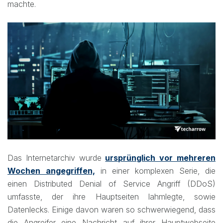
machte.
Das Internetarchiv wurde
ursprünglich vor mehreren
Wochen angegriffen,
in einer komplexen Serie, die
einen Distributed Denial of Service Angriff (DDoS)
umfasste, der ihre Hauptseiten lahmlegte, sowie
Datenlecks. Einige davon waren so schwerwiegend, dass
die Angreifer eine Nachricht auf ihrer Hauptwebseite