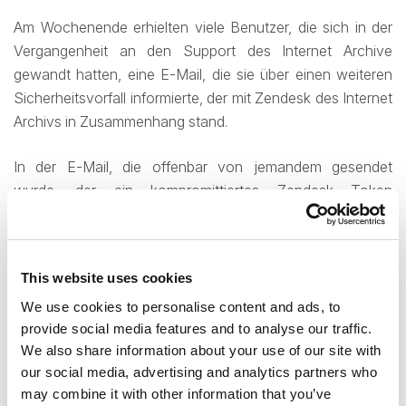
Am Wochenende erhielten viele Benutzer, die sich in der
Vergangenheit an den Support des Internet Archive
gewandt hatten, eine E-Mail, die sie über einen weiteren
Sicherheitsvorfall informierte, der mit Zendesk des Internet
Archivs in Zusammenhang stand.
In der E-Mail, die offenbar von jemandem gesendet
wurde, der ein kompromittiertes Zendesk Token
missbraucht hatte, stand: „Es ist entmutigend zu sehen,
dass IA, selbst nachdem es vor zwei Wochen auf den
Verstoß aufmerksam gemacht wurde, immer noch nicht
This website uses cookies
die gebotene Sorgfalt walten ließ, viele der API-Schlüssel
We use cookies to personalise content and ads, to
zu rotieren, die in ihren GitLab Geheimnissen offengelegt
provide social media features and to analyse our traffic.
wurden. Wie diese Nachricht zeigt, umfasst dies ein
We also share information about your use of our site with
Zendesk Token mit Berechtigungen für den Zugriff auf
our social media, advertising and analytics partners who
über 800.000 Support Tickets, die seit 2018 an
may combine it with other information that you’ve
info@archive.org gesendet wurden.“