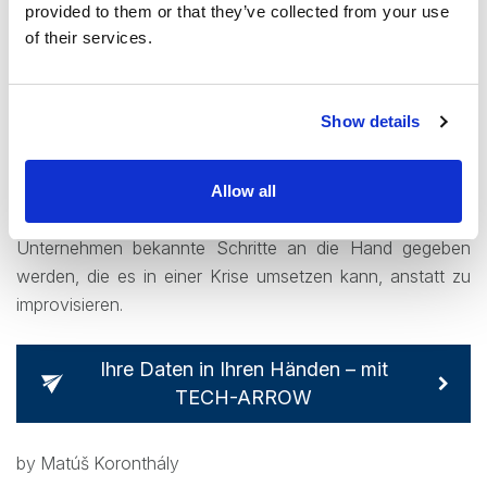
provided to them or that they’ve collected from your use
of their services.
Die E-Mail dient als Indikator dafür, wie Datenlecks und
Cybersicherheitsfehler weiter eskalieren und aufeinander
aufbauen können, wodurch neue Schwachstellen und
Show details
Angriffsmethoden aufgedeckt werden. Darüber hinaus ist
es ein weiterer Beweis dafür, warum es so wichtig ist, im
Falle eines Vorfalls über ein bekanntes
Allow all
Wiederherstellungsverfahren zu verfügen indem Ihrem
Unternehmen bekannte Schritte an die Hand gegeben
werden, die es in einer Krise umsetzen kann, anstatt zu
improvisieren.
Ihre Daten in Ihren Händen – mit
TECH-ARROW
by Matúš Koronthály