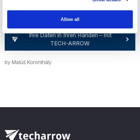
zu beginnen!
Allow all
Ihre Daten in Ihren Händen – mit
TECH-ARROW
by Matúš Koronthály