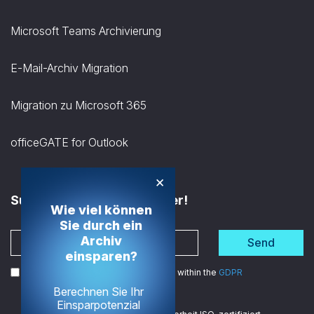
Microsoft Teams Archivierung
E-Mail-Archiv Migration
Migration zu Microsoft 365
officeGATE for Outlook
×
Subscribe to the Newsletter!
Wie viel können
Sie durch ein
Archiv
Send
einsparen?
I agree to the processing of my data within the
GDPR
Berechnen Sie Ihr
Einsparpotenzial