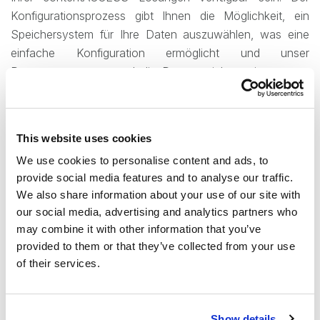
Konfigurationsprozess gibt Ihnen die Möglichkeit, ein
Speichersystem für Ihre Daten auszuwählen, was eine
einfache Konfiguration ermöglicht und unser
Datenmanagement und die Datenspeicheroptionen von
Wasabi harmonisiert.
Möchten Sie mehr erfahren?
This website uses cookies
Wenn Sie mehr über unsere Lösungen, unsere
We use cookies to personalise content and ads, to
Partnerschaften oder darüber erfahren möchten wie, die
provide social media features and to analyse our traffic.
Bedürfnisse Ihres Unternehmens erfüllen können,
We also share information about your use of our site with
kontaktieren Sie uns! Unser Vertrieb und Supportteams
our social media, advertising and analytics partners who
may combine it with other information that you’ve
erläutern Ihnen gerne unsere Optionen und wie diese am
provided to them or that they’ve collected from your use
besten zu den Plänen Ihres Unternehmens passen.
of their services.
Sie möchten mit uns zusammenarbeiten? Besuchen Sie
unsere Website
, um Ihre TECH-ARROW-Partnerschaft
Show details