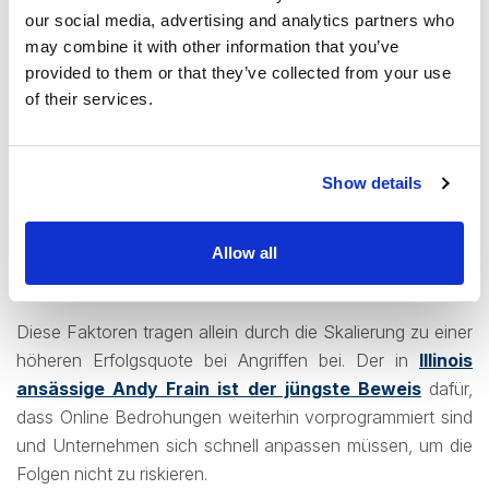
our social media, advertising and analytics partners who
may combine it with other information that you’ve
Darüber hinaus nimmt der Trend zum
böswilligen
provided to them or that they’ve collected from your use
Einsatz von LLMs stetig zu
.
Diese werden
of their services.
hauptsächlich für Social Engineering Taktiken, Aufklärung,
Umgehung von Abwehrmaßnahmen und die Entwicklung
maßgeschneiderter Phishing Köder eingesetzt. Dies
Show details
ermöglicht kriminellen Unternehmen ein beispielloses
Wachstum. LLMs dürften zum prozentualen Anstieg der
Anfang 2024 gemeldeten Phishing Angriffe insgesamt
Allow all
beigetragen haben.
Diese Faktoren tragen allein durch die Skalierung zu einer
höheren Erfolgsquote bei Angriffen bei. Der in
Illinois
ansässige Andy Frain ist der jüngste Beweis
dafür,
dass Online Bedrohungen weiterhin vorprogrammiert sind
und Unternehmen sich schnell anpassen müssen, um die
Folgen nicht zu riskieren.