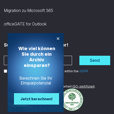
Migration zu Microsoft 365
officeGATE for Outlook
×
Subscribe to the Newsletter!
Wie viel können
Sie durch ein
Archiv
Send
einsparen?
I agree to the processing of my data within the
GDPR
Berechnen Sie Ihr
Einsparpotenzial
Wir sind im Bereich Datensicherheit
ISO-zertifiziert
.
Jetzt berechnen!