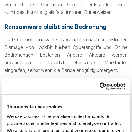
während der Operation Cronos entstanden sind,
zumindest kurzfristig als fatal für ihren Ruf erweisen.
Ransomware bleibt eine Bedrohung
Trotz der hoffnungsvollen Nachrichten nach der aktuellen
Blamage von LockBit bleiben Cyberangriffe und Online
Bedrohungen bestehen. Andere Akteure werden
unweigerlich in LockBits ehemaligen Marktanteil
eingreifen, selbst wenn die Bande endgültig untergeht.
Ransomware as a Service hat kriminellen Unternehmen
mehr Flexibilität ermöglicht. Entwickler können sich auf die
Entwicklung und Verbesserung von Ransomware und
This website uses cookies
deren Komponenten konzentrieren, während andere
Personen oder Banden, die als Zugangsvermittler und
We use cookies to personalise content and ads, to
Partner agieren, sich auf die Bereitstellung von Nutzlasten
provide social media features and to analyse our traffic.
We also share information about your use of our site with
und Erpressung konzentrieren.