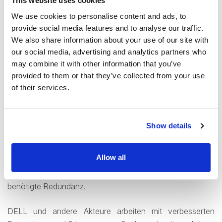
This website uses cookies
We use cookies to personalise content and ads, to
Wie bereits erwähnt, ist ein Wiederherstellungsplan und
provide social media features and to analyse our traffic.
Prozess einer der wichtigsten Schritte für Unternehmen
We also share information about your use of our site with
zum Schutz ihrer Systeme. Dieser umfasst konkrete
our social media, advertising and analytics partners who
Schritte, um nach einem Angriff den größtmöglichen
may combine it with other information that you’ve
Schaden schnell und effizient zu beheben.
provided to them or that they’ve collected from your use
of their services.
Der erste Schritt für einen erfolgreichen
Wiederherstellungsplan ist und bleibt ein gut
implementiertes Backup, das es ermöglicht, unerwünschte
Show details
Änderungen rückgängig zu machen egal ob versehentlich
oder böswillig. Die 3-2-1-Backup Regel (drei Datenkopien
Allow all
auf zwei verschiedenen Medien, davon eine extern) ist ein
weithin empfohlener Ansatz und sorgt für die dringend
benötigte Redundanz.
DELL und andere Akteure arbeiten mit verbesserten