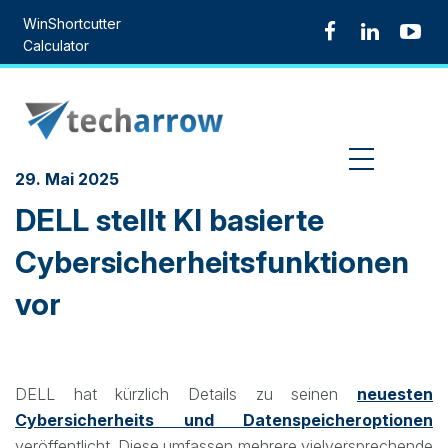
Skip
WinShortcutter
to
Calculator
content
MENU
29. Mai 2025
DELL stellt KI basierte
Cybersicherheitsfunktionen
vor
DELL hat kürzlich Details zu seinen
neuesten
Cybersicherheits und Datenspeicheroptionen
veröffentlicht. Diese umfassen mehrere vielversprechende