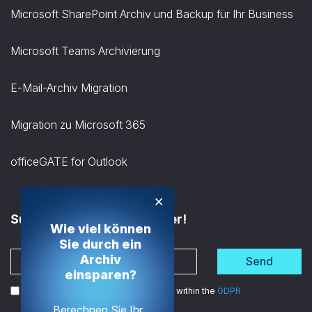
Microsoft SharePoint Archiv und Backup für Ihr Business
Microsoft Teams Archivierung
E-Mail-Archiv Migration
Migration zu Microsoft 365
officeGATE for Outlook
×
Subscribe to the Newsletter!
Wie viel können
Sie durch ein
Archiv
Send
einsparen?
I agree to the processing of my data within the
GDPR
Berechnen Sie Ihr