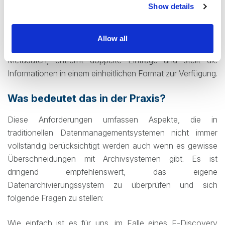
Show details
Processing):
Sobald ein E-Discovery Fall eröffnet ist, extrahiert eine
Allow all
entsprechende Software die relevanten Daten samt
Metadaten, entfernt doppelte Einträge und stellt die
Informationen in einem einheitlichen Format zur Verfügung.
Was bedeutet das in der Praxis?
Diese Anforderungen umfassen Aspekte, die in
traditionellen Datenmanagementsystemen nicht immer
vollständig berücksichtigt werden auch wenn es gewisse
Überschneidungen mit Archivsystemen gibt. Es ist
dringend empfehlenswert, das eigene
Datenarchivierungssystem zu überprüfen und sich
folgende Fragen zu stellen:
Wie einfach ist es für uns, im Falle eines E-Discovery