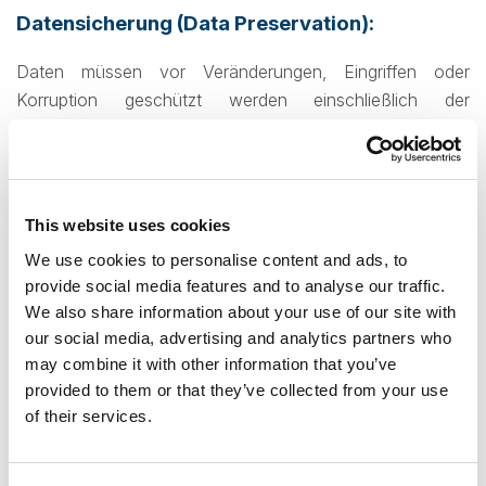
Datensicherung (Data Preservation):
Daten müssen vor Veränderungen, Eingriffen oder
Korruption geschützt werden einschließlich der
zugehörigen Metadaten. Dies erfordert ein
Archivierungssystem, in das die Daten eingespeist
werden, um sie vom aktiven System zu isolieren und vor
Änderungen zu schützen.
This website uses cookies
We use cookies to personalise content and ads, to
Datenerfassung (Data Collection Services):
provide social media features and to analyse our traffic.
We also share information about your use of our site with
Ein Data Collection Service dient der Identifizierung und
our social media, advertising and analytics partners who
Erfassung relevanter Daten zur Sicherung. Dies kann auf
may combine it with other information that you’ve
verschiedene Weisen erfolgen, je nach Datenvolumen,
provided to them or that they’ve collected from your use
internen IT-Ressourcen und Zugänglichkeit der
of their services.
Datenquellen.
E-Discovery Verarbeitung (eDiscovery