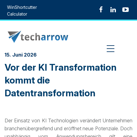
Skip
WinShortcutter
to
Calculator
content
MENU
15. Juni 2026
Vor der KI Transformation
kommt die
Datentransformation
Der Einsatz von KI Technologien verändert Unternehmen
branchenübergreifend und eröffnet neue Potenziale. Doch
unabhängig vom Anwendungsbereich gilt eine