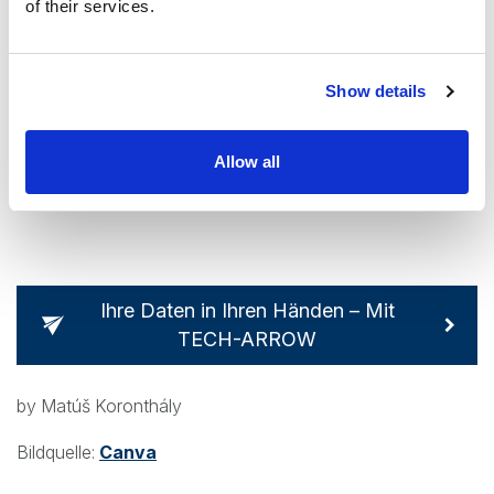
of their services.
Wer aus seinen Daten echten Mehrwert generieren
möchte, mit oder ohne KI sollte zunächst sicherstellen,
Show details
dass das Datenmanagement den Weg von Rohdaten zu
verwertbaren Erkenntnissen ermöglicht. Denn jeder
erfolgreichen KI Transformation geht eine erfolgreiche
Allow all
Datentransformation voraus.
Ihre Daten in Ihren Händen – Mit
TECH-ARROW
by Matúš Koronthály
Bildquelle:
Canva