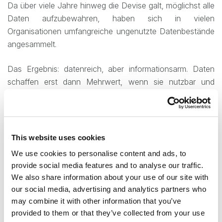
Da über viele Jahre hinweg die Devise galt, möglichst alle
Daten aufzubewahren, haben sich in vielen
Organisationen umfangreiche ungenutzte Datenbestände
angesammelt.
Das Ergebnis: datenreich, aber informationsarm. Daten
schaffen erst dann Mehrwert, wenn sie nutzbar und
handlungsrelevant sind, auch und gerade in
automatisierten Prozessen.
KI ist nur so gut wie die Daten, die sie
This website uses cookies
erhält
We use cookies to personalise content and ads, to
provide social media features and to analyse our traffic.
Seit dem Aufkommen moderner KI Lösungen werden
We also share information about your use of our site with
deren Einsatzmöglichkeiten intensiv ausgelotet. Letztlich
our social media, advertising and analytics partners who
basieren jedoch die meisten automatisierten Verfahren auf
may combine it with other information that you’ve
statistischen Modellen und der Qualität der zugrunde
provided to them or that they’ve collected from your use
liegenden Daten.