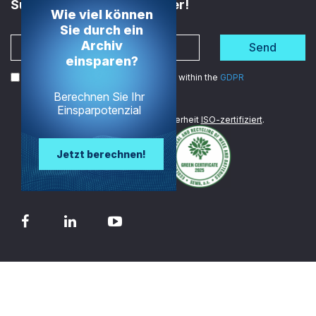
Subscribe to the Newsletter!
Wie viel können
Sie durch ein
Archiv
Send
einsparen?
I agree to the processing of my data within the
GDPR
Berechnen Sie Ihr
Einsparpotenzial
Wir sind im Bereich Datensicherheit
ISO-zertifiziert
.
Jetzt berechnen!