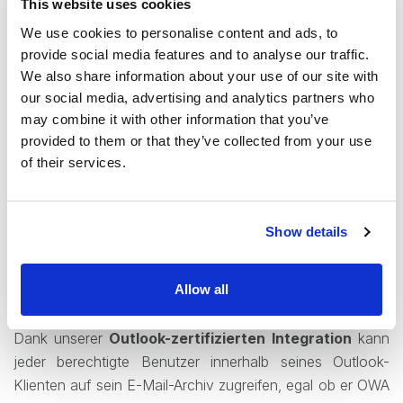
This website uses cookies
PST-Besitzer verwendet
We use cookies to personalise content and ads, to
Verschlüsselungsprotokolle oder sogar ein
provide social media features and to analyse our traffic.
einfaches Passwort
, und gerade deswegen hat jede
We also share information about your use of our site with
Person mit MS Outlook die Möglichkeit diese PST-Dateien
our social media, advertising and analytics partners who
auf seinen eigenen Computer zu kopieren und öffnen.
may combine it with other information that you’ve
provided to them or that they’ve collected from your use
of their services.
Die beste Lösung zur Verwaltung Ihrer
Postfächer und E-Mail-Archive ist unsere
Show details
contentACCESS Archivierungsplattform
Allow all
Sie müssen
keine PST-Dateien mehr
erstellen. Alles
läuft auf bequeme Weise automatisch im Hintergrund.
Dank unserer
Outlook-zertifizierten Integration
kann
jeder berechtigte Benutzer innerhalb seines Outlook-
Klienten auf sein E-Mail-Archiv zugreifen, egal ob er OWA