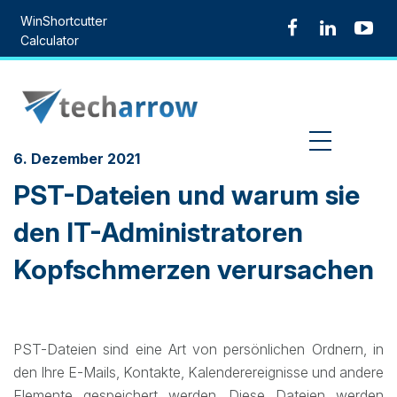
Skip
WinShortcutter
to
Calculator
content
MENU
6. Dezember 2021
PST-Dateien und warum sie
den IT-Administratoren
Kopfschmerzen verursachen
PST-Dateien sind eine Art von persönlichen Ordnern, in
den Ihre E-Mails, Kontakte, Kalenderereignisse und andere
Elemente gespeichert werden. Diese Dateien werden