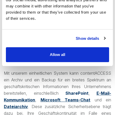
Schützen Sie Ihre Unternehmensdaten mit
may combine it with other information that you’ve
contentACCESS
provided to them or that they’ve collected from your use
of their services.
Die Cybersicherheit erfordert, dass Ihr Unternehmen auf
alle Eventualitäten vorbereitet ist und einen klaren Plan für
die Wiederherstellung und Schadensbegrenzung hat.
Wie
Show details
wir schon früher berichtet haben
, sollte ein Teil jedes
Disaster-Recovery-Plans eine Archivierungs- und
Backup-Lösung sein. Hier hat contentACCESS für Sie
Allow all
gesorgt.
Mit unserem einheitlichen System kann contentACCESS
ein Archiv und ein Backup für ein breites Spektrum an
geschäftskritischen Informationen Ihres Unternehmens
bereitstellen, einschließlich
SharePoint
,
E-Mail-
Kommunikation
,
Microsoft Teams-Chat
und ein
Dateiarchiv
. Diese zusätzliche Sicherheitsebene trägt
dazu bei, Ihre Geschäftskontinuität im Falle eines