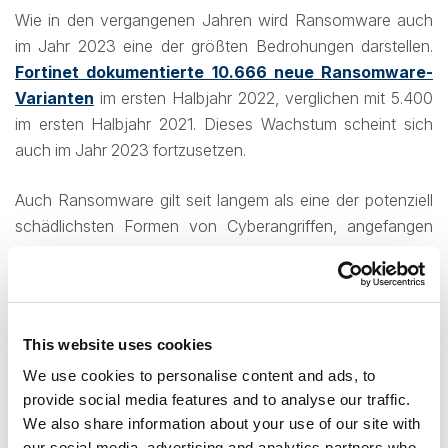
Wie in den vergangenen Jahren wird Ransomware auch
im Jahr 2023 eine der größten Bedrohungen darstellen.
Fortinet dokumentierte 10.666 neue Ransomware-
Varianten
im ersten Halbjahr 2022, verglichen mit 5.400
im ersten Halbjahr 2021. Dieses Wachstum scheint sich
auch im Jahr 2023 fortzusetzen.
Auch Ransomware gilt seit langem als eine der potenziell
schädlichsten Formen von Cyberangriffen, angefangen
bei den berüchtigten WannaCry-Angriffen bis hin zum
jüngsten
Cyberangriff auf die Lincoln University
,
der
die Einrichtung zur dauerhaften Schließung zwang. Da
sich die Wirtschaft weiterhin von den Schocks des Jahres
This website uses cookies
2022 erholt, können wir davon ausgehen, dass schädliche
We use cookies to personalise content and ads, to
Ransomware-Angriffe weiterhin an
Tempo und
provide social media features and to analyse our traffic.
Komplexität zun
ehmen werden
.
We also share information about your use of our site with
our social media, advertising and analytics partners who