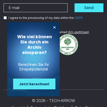
Send
I agree to the processing of my data within the
GDPR
×
Wir sind im Bereich Datensicherheit
ISO-zertifiziert
.
Wie viel können
Sie durch ein
Archiv
einsparen?
Berechnen Sie Ihr
Einsparpotenzial
Jetzt berechnen!
© 2026 - TECH-ARROW