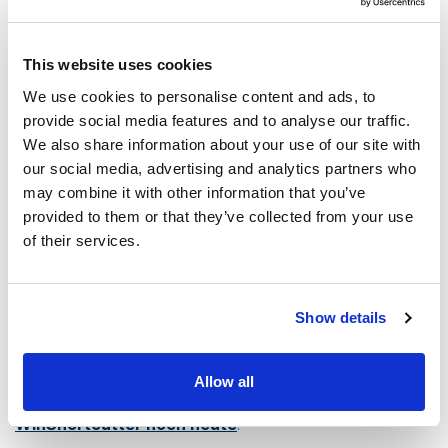
der Datei, auf die eine Verknüpfung zeigt, korrekt zu
identifizieren. Es werden sowohl Windows Verknüpfungen
(INK) als auch contentACCESS File Archive-
This website uses cookies
Verknüpfungen unterstützt. Mit dem Tool können Sie auch
We use cookies to personalise content and ads, to
freigegebene Speicherorte zuweisen, um diese leicht
provide social media features and to analyse our traffic.
zugänglich zu machen.
We also share information about your use of our site with
our social media, advertising and analytics partners who
Voll funktionsfähig auf allen gängigen MacOS
may combine it with other information that you’ve
einschließlich Big Sur und Monterrey. Sie können so viele
provided to them or that they’ve collected from your use
of their services.
freigegebene Speicherorte zuweisen, wie Sie benötigen,
um einen reibungslosen und unterbrechungsfreien
Arbeitsablauf zu gewährleisten. Alles in allem ist
Show details
WinShortcutter ein bequemer Weg, um sicherzustellen,
dass Windows-Ressourcen mit Ihrem MacOS-System
geteilt werden können. Wenn Sie bereit sind, Ihre Mac-
Allow all
Integration auf ein neues Niveau zu heben,
testen Sie
WinShortcutter noch heute
!