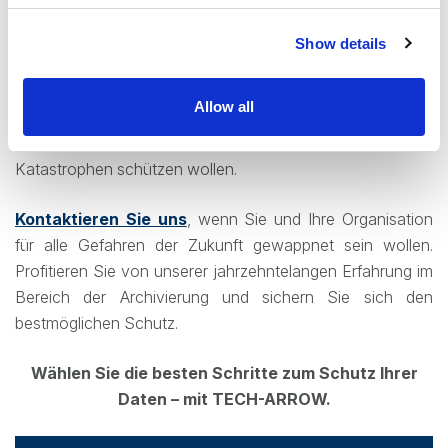
erfolgreich darauf vorbereitet, versuchte Cyberangriffe
oder andere Vorfälle zu überstehen, einschließlich des
Show details
bemerkenswerten
Angriffs auf Emil Frey
vor einigen
Jahren. Wir sind bereit, dieses bewährte Know-how
Allow all
anderen Organisationen zur Verfügung zu stellen, die sich
für die Zukunft wappnen und sich gegen mögliche
Katastrophen schützen wollen.
Kontaktieren Sie uns
, wenn Sie und Ihre Organisation
für alle Gefahren der Zukunft gewappnet sein wollen.
Profitieren Sie von unserer jahrzehntelangen Erfahrung im
Bereich der Archivierung und sichern Sie sich den
bestmöglichen Schutz.
Wählen Sie die besten Schritte zum Schutz Ihrer
Daten – mit TECH-ARROW.