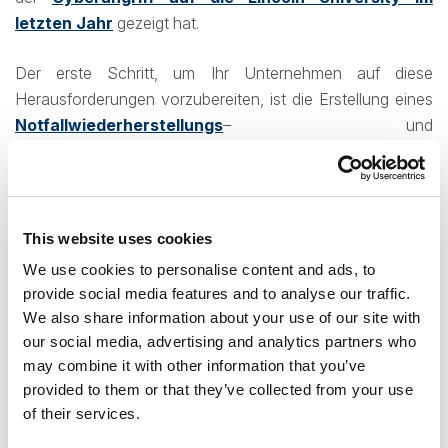
letzten Jahr
gezeigt hat.
Der erste Schritt, um Ihr Unternehmen auf diese
Herausforderungen vorzubereiten, ist die Erstellung eines
Notfallwiederherstellungs
– und
Geschäftskontinuitätsplans. Ein wesentlicher Bestandteil
dieses Plans ist es, sicherzustellen, dass Sie trotz
Verschlüsselung oder absichtlicher Datenbeschädigung
Zugriff auf Ihre kritischen Geschäftsdaten haben, die
This website uses cookies
möglicherweise beschädigt wurden. Die Fähigkeit,
We use cookies to personalise content and ads, to
entweder kontinuierlich auf Ihre kritischen Dateien
provide social media features and to analyse our traffic.
zuzugreifen und mit ihnen zu arbeiten oder im schlimmsten
We also share information about your use of our site with
Fall eine vollständige Wiederherstellung durchzuführen, ist
our social media, advertising and analytics partners who
eine Notwendigkeit, wenn Ihr Unternehmen solche
may combine it with other information that you’ve
Vorfälle bewältigen will.
provided to them or that they’ve collected from your use
of their services.
TECH-ARROW hat seine Kunden in der Vergangenheit