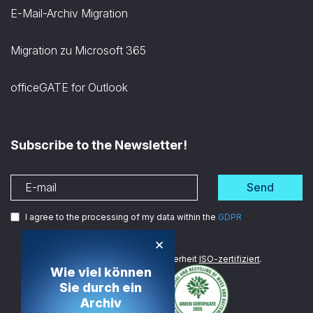
E-Mail-Archiv Migration
Migration zu Microsoft 365
officeGATE for Outlook
Subscribe to the Newsletter!
Send
I agree to the processing of my data within the
GDPR
×
Wir sind im Bereich Datensicherheit
ISO-zertifiziert
.
Wie viel können
Sie durch ein
Archiv