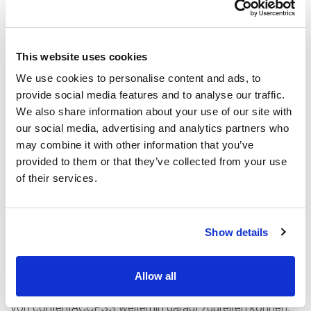
contentACCESS
Eine der wichtigsten Schutzmaßnahmen für jedes
Unternehmen ist die Speicherung kritischer Daten in einem
This website uses cookies
Archiv oder Backup. Die Fähigkeit, Ihre Kommunikation
We use cookies to personalise content and ads, to
vom Live-System zu isolieren und sie sowohl vor
provide social media features and to analyse our traffic.
versehentlichen Änderungen als auch vor externen oder
We also share information about your use of our site with
internen Bedrohungen zu schützen, ist entscheidend für
our social media, advertising and analytics partners who
may combine it with other information that you’ve
die Gewährleistung der Geschäftskontinuität.
provided to them or that they’ve collected from your use
of their services.
Unsere
contentACCESS Lösung
bietet eine
umfassende Lösung für die Archivierung Ihrer Microsoft
Teams Chats. Stellen Sie sicher, dass Ihre geschäftliche
Show details
Kommunikation sicher und intakt bleibt und den
gesetzlichen Aufbewahrungsvorschriften entspricht – und
dass Ihre Mitarbeiter dank des unkomplizierten,
Allow all
demokratischen Zugriffs und der Volltextsuchoptionen
von contentACCESS weiterhin darauf zugreifen können.