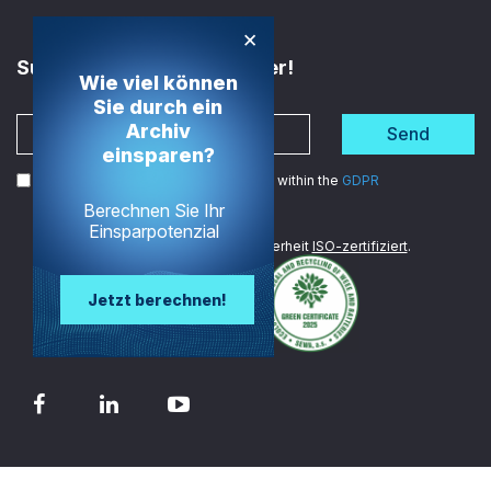
×
Subscribe to the Newsletter!
Wie viel können
Sie durch ein
Archiv
Send
einsparen?
I agree to the processing of my data within the
GDPR
Berechnen Sie Ihr
Einsparpotenzial
Wir sind im Bereich Datensicherheit
ISO-zertifiziert
.
Jetzt berechnen!