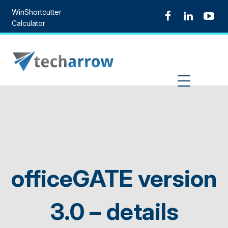
Skip
WinShortcutter
to
Calculator
content
MENU
officeGATE version
3.0 – details