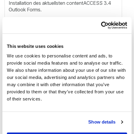
Installation des aktuellsten contentACCESS 3.4
Outlook Forms.
✓
E-Mail Archivierung zusätzlicher
Postfächer:
Viele Benutzer haben Zugriff auf
mehrere Postfächer, die auch in
Archivpostfächern gespiegelt werden. In früheren
This website uses cookies
Versionen war es oftmals schwierig das
We use cookies to personalise content and ads, to
Hauptpostfach in der Liste der verfügbaren
Postfächer zu finden. Nachdem dies behoben
provide social media features and to analyse our traffic.
wurde, sammelt officeGATE nun die zusätzlichen
We also share information about your use of our site with
Postfächer in einem separaten Unterordner unter
our social media, advertising and analytics partners who
E-Mail-Archiv und zeigt das Hauptpostfach auf
may combine it with other information that you’ve
einer höheren Ebene in der Struktur an. Dies wird
provided to them or that they’ve collected from your use
dem Endbenutzer helfen sich besser auf das
of their services.
eigene Postfach konzentrieren zu können.
Show details