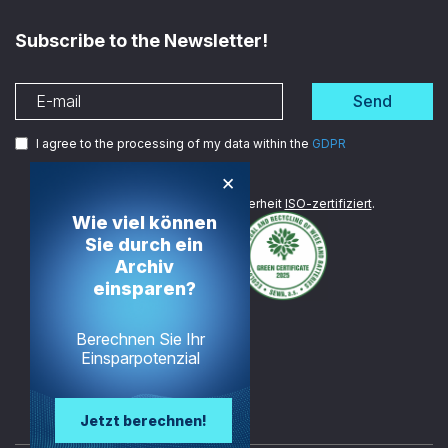
Subscribe to the Newsletter!
Send
I agree to the processing of my data within the
GDPR
×
Wir sind im Bereich Datensicherheit
ISO-zertifiziert
.
Wie viel können
Sie durch ein
Archiv
einsparen?
Berechnen Sie Ihr
Einsparpotenzial
Jetzt berechnen!