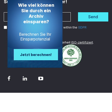
Subscribe to the Newsletter!
Wie viel können
Sie durch ein
Archiv
Send
einsparen?
I agree to the processing of my data within the
GDPR
Berechnen Sie Ihr
Einsparpotenzial
Wir sind im Bereich Datensicherheit
ISO-zertifiziert
.
Jetzt berechnen!