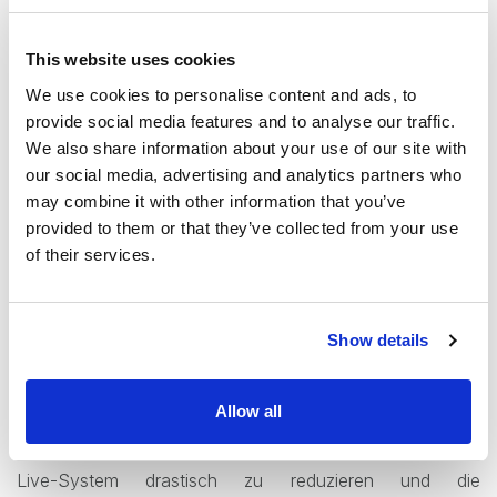
Speicher- und Datenüberlaufkosten stellen weiterhin einen
großen Teil der Ausgaben von Unternehmen dar. Die
This website uses cookies
Möglichkeit, zu identifizieren, wo Ihr Unternehmen Ihre
We use cookies to personalise content and ads, to
Daten verwendet, ermöglicht es Ihnen, kritische
provide social media features and to analyse our traffic.
Entscheidungen zu treffen, um die Speicherüberlaufkosten
We also share information about your use of our site with
auf akzeptable Grenzen zu senken oder anderweitig die
our social media, advertising and analytics partners who
Speicherstrukturen zu optimieren.
may combine it with other information that you’ve
provided to them or that they’ve collected from your use
Neben diesem Überblick identifiziert unser Tool Bereiche,
of their services.
in denen Sie die Vorteile der
Shortcutting-Funktion von
contentACCESS
am besten nutzen können, um Platz
freizugeben und Kosten für Ihre Organisation zu
Show details
reduzieren. Das
Auslagern Ihrer Daten
über
Shortcutting ermöglicht den Zugriff auf Ihre Dateien und
Allow all
Informationen ohne Einschränkungen und ermöglicht es
Ihnen gleichzeitig, die tatsächliche Belastung auf Ihrem
Live-System drastisch zu reduzieren und die