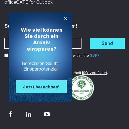
officeGATE for Outlook
×
Subscribe to the Newsletter!
Wie viel können
Sie durch ein
Archiv
Send
einsparen?
I agree to the processing of my data within the
GDPR
Berechnen Sie Ihr
Einsparpotenzial
Wir sind im Bereich Datensicherheit
ISO-zertifiziert
.
Jetzt berechnen!