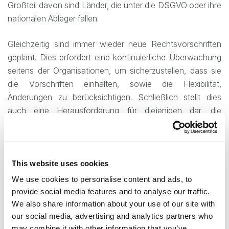
Großteil davon sind Länder, die unter die DSGVO oder ihre
nationalen Ableger fallen.
Gleichzeitig sind immer wieder neue Rechtsvorschriften
geplant. Dies erfordert eine kontinuierliche Überwachung
seitens der Organisationen, um sicherzustellen, dass sie
die Vorschriften einhalten, sowie die Flexibilität,
Änderungen zu berücksichtigen. Schließlich stellt dies
auch eine Herausforderung für diejenigen dar, die
Software anbieten, die unter diese Vorschriften fällt –
nämlich Archive und Sicherungssysteme.
Datenschutz versus Datensicherheit
This website uses cookies
We use cookies to personalise content and ads, to
Archivierungssoftware und Backups stellen im
provide social media features and to analyse our traffic.
Zusammenhang mit dem Datenschutz eine besondere
We also share information about your use of our site with
Herausforderung dar. Einerseits sind sie ein integraler
our social media, advertising and analytics partners who
Bestandteil eines jeden Datensicherheitssystems
.
may combine it with other information that you’ve