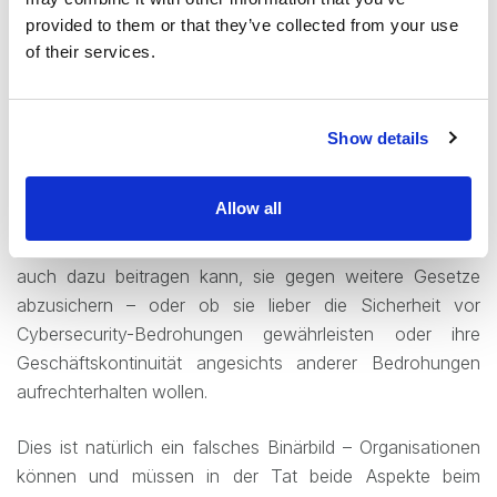
Andererseits kann jeder, der mit der Frage vertraut ist,
wie
provided to them or that they’ve collected from your use
die DSGVO mit der Archivierung interagiert
,
of their services.
bestätigen, dass sie mit einer Reihe von regulatorischen
Grundsätzen in Konflikt geraten können, einschließlich
dem Recht auf Vergessenwerden.
Show details
Daher haben Unternehmen oft den Eindruck, dass sie eine
Allow all
schwierige Entscheidung treffen müssen, ob sie sich
stärker an den Geist der Vorschriften halten wollen – was
auch dazu beitragen kann, sie gegen weitere Gesetze
abzusichern – oder ob sie lieber die Sicherheit vor
Cybersecurity-Bedrohungen gewährleisten oder ihre
Geschäftskontinuität angesichts anderer Bedrohungen
aufrechterhalten wollen.
Dies ist natürlich ein falsches Binärbild – Organisationen
können und müssen in der Tat beide Aspekte beim