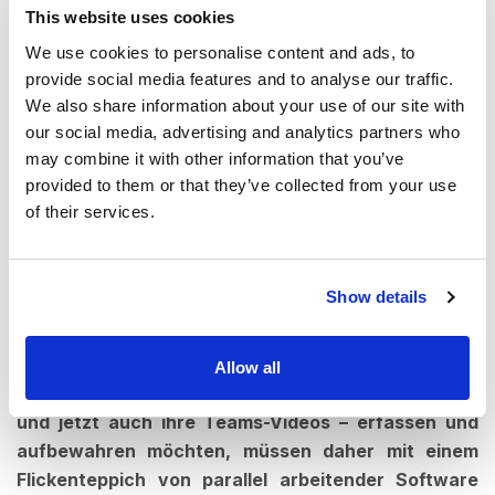
sicher, dass
die Daten bei Bedarf frei und sofort
This website uses cookies
zugänglich bleiben
.
We use cookies to personalise content and ads, to
provide social media features and to analyse our traffic.
Archivierte Teams mit contentACCESS
We also share information about your use of our site with
our social media, advertising and analytics partners who
Microsoft Teams und Business-Chat-Anwendungen sind
may combine it with other information that you’ve
noch relativ neu auf dem Markt. Daher werden sie nicht
provided to them or that they’ve collected from your use
durchgängig von bestehenden Archivierungslösungen
of their services.
abgedeckt, und weniger häufig aktualisierte Software
kann mit dem Tempo der großen Teams-Updates von
Microsoft nicht mithalten. Darüber hinaus ist es noch
Show details
unwahrscheinlicher, dass die Lösungen, die Teams
abdecken, mit den bestehenden Archivierungs- und
Backup-Systemen kompatibel sind, die ein Unternehmen
Allow all
bereits einsetzt.
Unternehmen, die ihre Teams-Chats –
und jetzt auch ihre Teams-Videos – erfassen und
aufbewahren möchten, müssen daher mit einem
Flickenteppich von parallel arbeitender Software