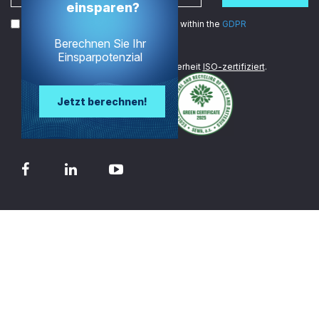
einsparen?
I agree to the processing of my data within the
GDPR
Berechnen Sie Ihr
Einsparpotenzial
Wir sind im Bereich Datensicherheit
ISO-zertifiziert
.
Jetzt berechnen!
© 2026 - TECH-ARROW
Kontakt
Datenschutz-Richtlinie
Get a Quote